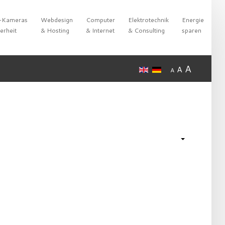
-Kameras
Webdesign
Computer
Elektrotechnik
Energie
erheit
& Hosting
& Internet
& Consulting
sparen
A
A
A