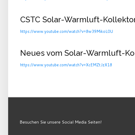
CSTC Solar-Warmluft-Kollekto
https://www.youtube.com/watch?v=8w39MikoL0U
Neues vom Solar-Warmluft-Kol
https://www.youtube.com/watch?v=XcEMZtJzX18
Besuchen Sie unsere Social Media Seiten!